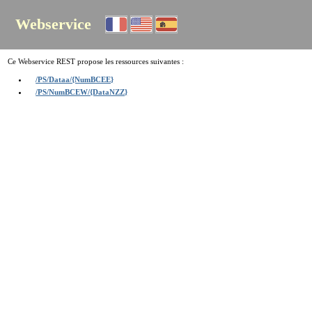
Webservice
Ce Webservice REST propose les ressources suivantes :
/PS/Dataa/{NumBCEE}
/PS/NumBCEW/{DataNZZ}